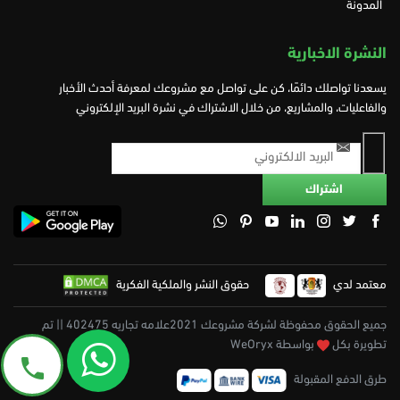
المدونة
النشرة الاخبارية
يسعدنا تواصلك دائمًا، كن على تواصل مع مشروعك لمعرفة أحدث الأخبار
والفاعليات، والمشاريع، من خلال الاشتراك في نشرة البريد الإلكتروني
معتمد لدي
حقوق النشر والملكية الفكرية
جميع الحقوق محفوظة لشركة مشروعك 2021علامه تجاريه 402475 || تم
تطويرة بكل
بواسطة WeOryx
طرق الدفع المقبولة